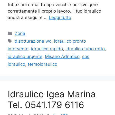
tubazioni ormai troppo vecchie per svolgere
correttamente il proprio lavoro. Il tuo idraulico
andrà a eseguire …
Leggi tutto
Categorie
Zone
Tag
disotturazione wc
,
idraulico pronto
intervento
,
idraulico rapido
,
idraulico tubo rotto
,
idraulico urgente
,
Misano Adriatico
,
sos
idraulico
,
termoidraulico
Idraulico Igea Marina
Tel. 0541.179 6116