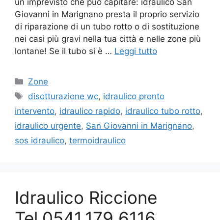
un imprevisto che può capitare: idraulico San
Giovanni in Marignano presta il proprio servizio
di riparazione di un tubo rotto o di sostituzione
nei casi più gravi nella tua città e nelle zone più
lontane! Se il tubo si è …
Leggi tutto
Categorie
Zone
Tag
disotturazione wc
,
idraulico pronto
intervento
,
idraulico rapido
,
idraulico tubo rotto
,
idraulico urgente
,
San Giovanni in Marignano
,
sos idraulico
,
termoidraulico
Idraulico Riccione
Tel.0541.179 6116