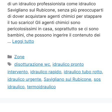
di un idraulico professionista come idraulico
Savigliano sul Rubicone, senza più preoccuparti
di dover acquistare agenti chimici per stappare
il tuo scarico! Gli agenti chimici sono
pericolosissimi in casa, soprattutto se ci sono
bambini, che possono ingerire il contenuto dei
…
Leggi tutto
Categorie
Zone
Tag
disotturazione wc
,
idraulico pronto
intervento
,
idraulico rapido
,
idraulico tubo rotto
,
idraulico urgente
,
Savigliano sul Rubicone
,
sos
idraulico
,
termoidraulico