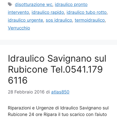
Tag
disotturazione wc
,
idraulico pronto
intervento
,
idraulico rapido
,
idraulico tubo rotto
,
idraulico urgente
,
sos idraulico
,
termoidraulico
,
Verrucchio
Idraulico Savignano sul
Rubicone Tel.0541.179
6116
28 Febbraio 2016
di
atlas850
Riparazioni e Urgenze di Idraulico Savignano sul
Rubicone 24 ore Ripara il tuo scarico con l’aiuto