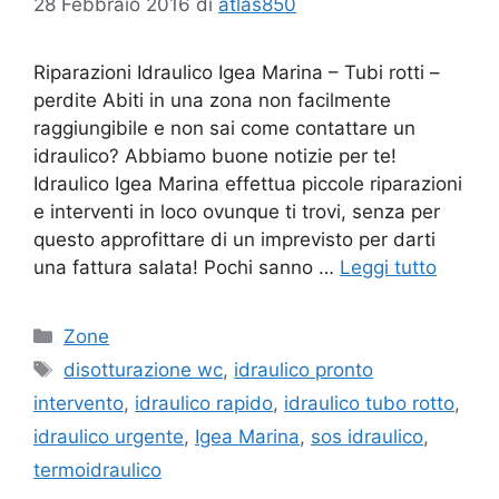
28 Febbraio 2016
di
atlas850
Riparazioni Idraulico Igea Marina – Tubi rotti –
perdite Abiti in una zona non facilmente
raggiungibile e non sai come contattare un
idraulico? Abbiamo buone notizie per te!
Idraulico Igea Marina effettua piccole riparazioni
e interventi in loco ovunque ti trovi, senza per
questo approfittare di un imprevisto per darti
una fattura salata! Pochi sanno …
Leggi tutto
Categorie
Zone
Tag
disotturazione wc
,
idraulico pronto
intervento
,
idraulico rapido
,
idraulico tubo rotto
,
idraulico urgente
,
Igea Marina
,
sos idraulico
,
termoidraulico