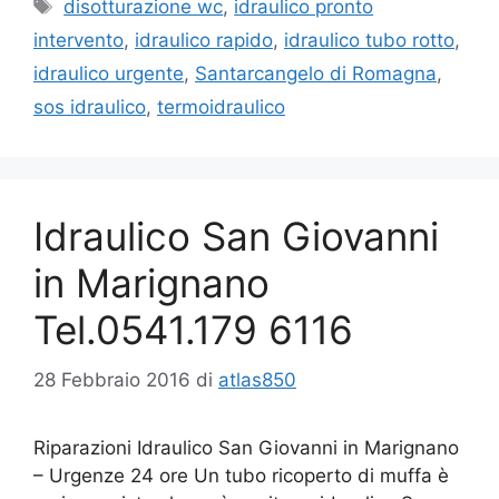
Tag
disotturazione wc
,
idraulico pronto
intervento
,
idraulico rapido
,
idraulico tubo rotto
,
idraulico urgente
,
Santarcangelo di Romagna
,
sos idraulico
,
termoidraulico
Idraulico San Giovanni
in Marignano
Tel.0541.179 6116
28 Febbraio 2016
di
atlas850
Riparazioni Idraulico San Giovanni in Marignano
– Urgenze 24 ore Un tubo ricoperto di muffa è