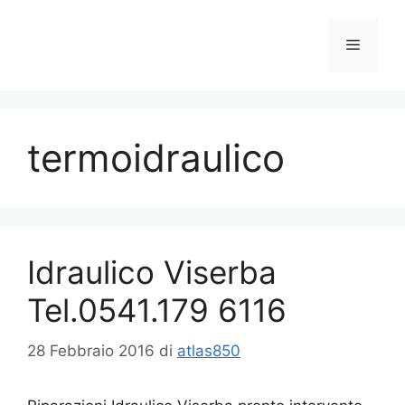
Vai
al
Menu
contenuto
termoidraulico
Idraulico Viserba
Tel.0541.179 6116
28 Febbraio 2016
di
atlas850