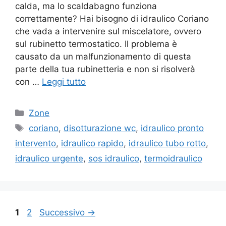
calda, ma lo scaldabagno funziona
correttamente? Hai bisogno di idraulico Coriano
che vada a intervenire sul miscelatore, ovvero
sul rubinetto termostatico. Il problema è
causato da un malfunzionamento di questa
parte della tua rubinetteria e non si risolverà
con …
Leggi tutto
Categorie
Zone
Tag
coriano
,
disotturazione wc
,
idraulico pronto
intervento
,
idraulico rapido
,
idraulico tubo rotto
,
idraulico urgente
,
sos idraulico
,
termoidraulico
Pagina
Pagina
1
2
Successivo
→