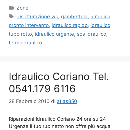
Categorie
Zone
Tag
disotturazione wc
,
gambettola
,
idraulico
pronto intervento
,
idraulico rapido
,
idraulico
tubo rotto
,
idraulico urgente
,
sos idraulico
,
termoidraulico
Idraulico Coriano Tel.
0541.179 6116
28 Febbraio 2016
di
atlas850
Riparazioni Idraulico Coriano 24 ore su 24 –
Urgenze Il tuo rubinetto non offre più acqua