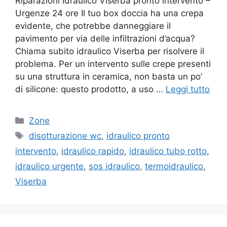
Riparazioni Idraulico Viserba pronto intervento –
Urgenze 24 ore Il tuo box doccia ha una crepa
evidente, che potrebbe danneggiare il
pavimento per via delle infiltrazioni d’acqua?
Chiama subito idraulico Viserba per risolvere il
problema. Per un intervento sulle crepe presenti
su una struttura in ceramica, non basta un po’
di silicone: questo prodotto, a uso …
Leggi tutto
Categorie
Zone
Tag
disotturazione wc
,
idraulico pronto
intervento
,
idraulico rapido
,
idraulico tubo rotto
,
idraulico urgente
,
sos idraulico
,
termoidraulico
,
Viserba